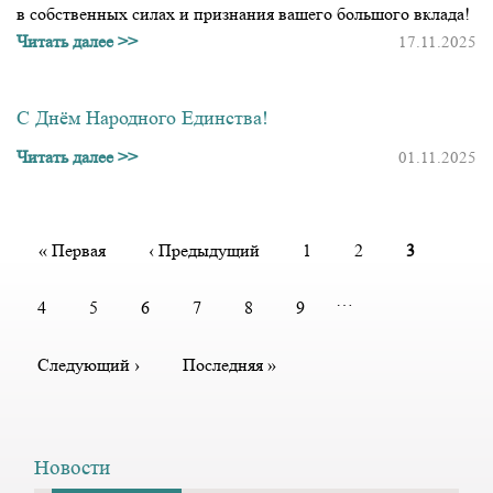
в собственных силах и признания вашего большого вклада!
Читать далее >>
17.11.2025
С Днём Народного Единства!
Читать далее >>
01.11.2025
Нумерация
страниц
Первая
« Первая
Предыдущая
‹ Предыдущий
Page
1
Page
2
Текущая
3
страница
страница
страница
…
Page
4
Page
5
Page
6
Page
7
Page
8
Page
9
Следующая
Следующий ›
Последняя
Последняя »
страница
страница
Новости