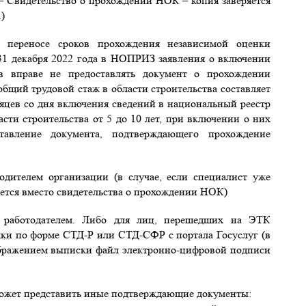
– Свидетельство о прохождении НОК – копия заверяется
)
 переносе сроков прохождения независимой оценки
31 декабря 2022 года в НОПРИЗ заявления о включении
ов вправе не предоставлять документ о прохождении
бщий трудовой стаж в области строительства составляет
есяцев со дня включения сведений в национальный реестр
ти строительства от 5 до 10 лет, при включении о них
тавление документа, подтверждающего прохождение
одителем организации (в случае, если специалист уже
яется вместо свидетельства о прохождении НОК)
я работодателем. Либо для лиц, перешедших на ЭТК
жки по форме СТД-Р или СТД-СФР с портала Госуслуг (в
тображением выписки файл электронно-цифровой подписи
 может представить иные подтверждающие документы: