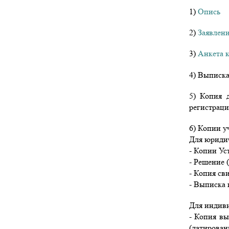
1)
Опись
2)
Заявлени
3)
Анкета 
4) Выписка
5) Копия 
регистраци
6) Копии у
Для юридич
- Копии Ус
- Решение 
- Копия св
- Выписка 
Для индиви
- Копия вы
(датирован