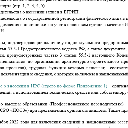
орта (стр. 1, 2, 3, 4, 5).
идетельства о внесении записи в ЕГРИП.
идетельства о государственной регистрации физического лица в
едомления о постановке на учет в налоговом органе в качестве 
НН.
ты, подтверждающие наличие у индивидуального предпринимат
атьи 55.5-1 Градостроительного кодекса РФ, а также документ
ей, предусмотренных частью 3 статьи 55.5-1 настоящего Коде
специалистов по организации архитектурно-строительного п
ров проектов), трудовая функция которых включает, соответ
документации и сведения, о которых включены в национальный
е о внесении в НРС (строго по форме Приложение 1)
– оригина
лений, с использованием технических средств или собственноруч
 о высшем образовании (Профессиональной переподготовке) –
(СРО «ПОСЗ») при предъявлении оригинала диплома. Также прин
тября 2022 года для включения сведений в национальный реест