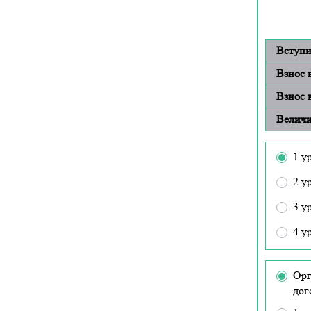
Вступи
Взнос 
Взнос 
Величи
1 у
2 у
3 у
4 у
Орг
дог