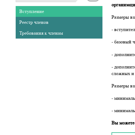
организаци
Подменю
Вступление
основная
Размеры вз
навигация
Реестр членов
- вступител
Требования к членам
- базовый ч
- дополнит
- дополнит
сложных и 
Размеры вз
- минималь
- минималь
Вы можете 