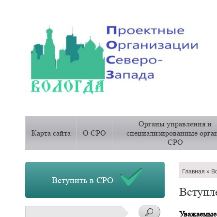
Основная
Органы управления и
навигация
Карта сайта
О СРО
специализированные орга
СРО
Строка
Главная
Вс
Вступить в СРО
навигац
Вступл
Поиск
Уважаемые