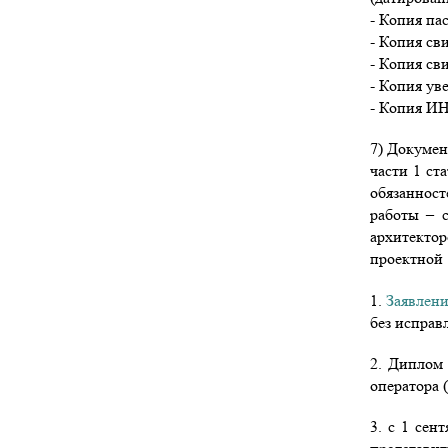
- Копия пасп
- Копия св
- Копия св
- Копия ув
- Копия И
7) Докумен
части 1 ст
обязанност
работы – 
архитекто
проектной 
1.
Заявлени
без исправ
2. Диплом
оператора 
3. с 1 сен