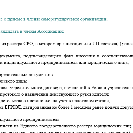
е о приеме в члены саморегулируемой организации
;
кандидата в члены Ассоциации;
 из реестра СРО, в котором организация или ИП состоял(а) ранее
документа, подтверждающего факт внесения в соответствующ
и индивидуального предпринимателя или юридического лица;
чредительных документов:
еского лица:
тава, учредительного договора, изменений в Устав и учредитель
(протокол) о назначении действующего руководителя;
идетельства о постановке на учет в налоговом органе;
из ЕГРЮЛ, датированная не более 1 месяцем ранее подачи докум
дуального предпринимателя:
писки из Единого государственного реестра юридических лиц 
ная не более 1 месяцем ранее подачи документов о вступлении).