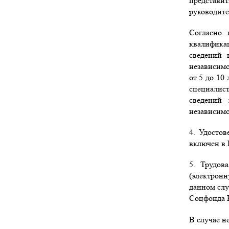
представит
руководите
Согласно 
квалификац
сведений 
независимо
от 5 до 10
специалист
сведений 
независим
4. Удосто
включен в 
5. Трудов
(электронн
данном слу
Соцфонда 
В случае н