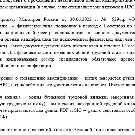
ь документ о прохождении независимой оценки квалификации 
лем организации (в случае, если специалист уже включен в НРС.
приказу Минстроя России от 30.06.2022 г. № 529/пр «О
ии…», физические лица, подающие в период с 1 сентября по 
в национальный реестр специалистов, в составе документ
й оценки квалификации (за исключением физических лиц, чей о
 лет). Такой документ должен быть представлен в течение 12 м
ов. Для физических лиц, имеющих общий трудовой стаж в облас
в национальный реестр специалистов обязательно предос
ой оценки квалификации.
верение о повышении квалификации – копия заверяется руков
НРС, и срок действия его удостоверения не прошел. Предоставл
ая книжка – копия бумажной трудовой книжки, заверенна
ую трудовую книжку) – выписка из электронной трудовой кни
чае прилагаются два файла: PDF и SIG – файл с текстовым о
РФ)
едостаточности сведений о стаже в Трудовой книжке заявитель