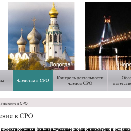
Контроль деятельности
Обе
ны
Членство в СРО
членов СРО
ответст
тупление в СРО
ии
ение в СРО
 проектировщики (индивидуальные предприниматели и организ