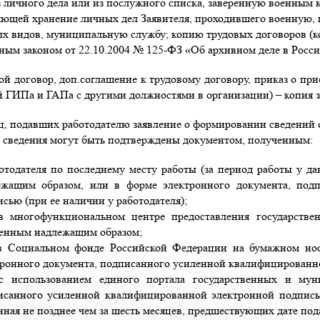
 личного дела или из послужного списка, заверенную военным 
ющей хранение личных дел Заявителя, проходившего военную, 
х видов, муниципальную службу; копию трудовых договоров (ко
ным законом от 22.10.2004 № 125-ФЗ «Об архивном деле в Росс
вой договор, доп.соглашение к трудовому договору, приказ о пр
 ГИПа и ГАПа с другими должностями в организации) – копия з
иц, подавших работодателю заявление о формировании сведений 
е сведения могут быть подтверждены документом, полученным:
отодателя по последнему месту работы (за период работы у д
ежащим образом, или в форме электронного документа, под
сью (при ее наличии у работодателя);
в многофункциональном центре предоставления государств
ренным надлежащим образом;
в Социальном фонде Российской Федерации на бумажном нос
тронного документа, подписанного усиленной квалифицированн
с использованием единого портала государственных и мун
исанного усиленной квалифицированной электронной подписью
ная не позднее чем за шесть месяцев, предшествующих дате пода