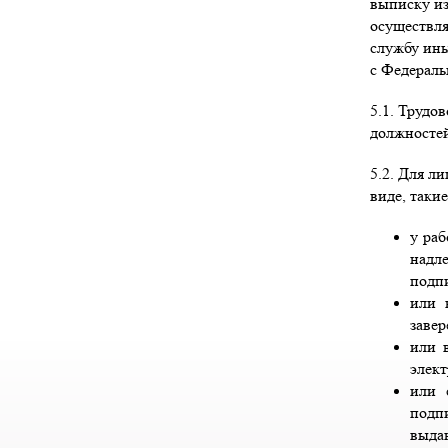
выписку из
осуществля
службу ины
с Федераль
5.1. Трудо
должностей
5.2. Для л
виде, таки
у раб
надл
подпи
или 
заве
или 
элек
или 
подп
выдан