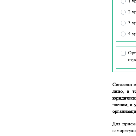
1 у
2 у
3 у
4 у
Орг
стр
Согласно с
лицо, в т
юридическ
членам, и 
организаци
Для прием
саморегул