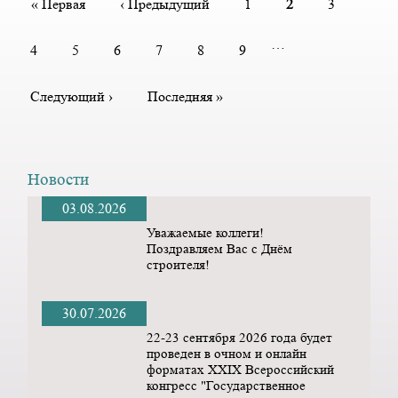
Первая
« Первая
Предыдущая
‹ Предыдущий
Page
1
Текущая
2
Page
3
страница
страница
страница
…
Page
4
Page
5
Page
6
Page
7
Page
8
Page
9
Следующая
Следующий ›
Последняя
Последняя »
страница
страница
Новости
03.08.2026
Уважаемые коллеги!
Поздравляем Вас с Днём
строителя!
30.07.2026
22-23 сентября 2026 года будет
проведен в очном и онлайн
форматах ХХIX Всероссийский
конгресс "Государственное