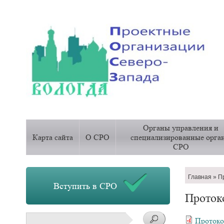
Основная
Органы управления и
навигация
Карта сайта
О СРО
специализированные орга
СРО
Строка
Главная
П
Вступить в СРО
навигац
Проток
Поиск
Протоко