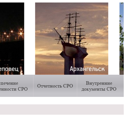
спечение
Внутренние
Отчетность СРО
венности СРО
документы СРО