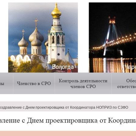
Контроль деятельности
Обе
ны
Членство в СРО
членов СРО
ответст
здравление с Днем проектировщика от Координатора НОПРИЗ по СЗФО
ии
вление с Днем проектировщика от Коорд