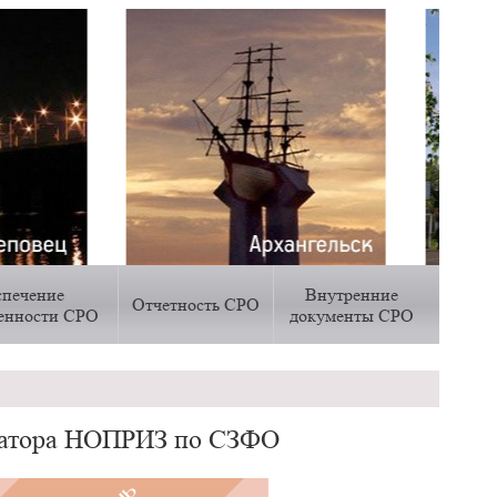
спечение
Внутренние
Отчетность СРО
венности СРО
документы СРО
инатора НОПРИЗ по СЗФО