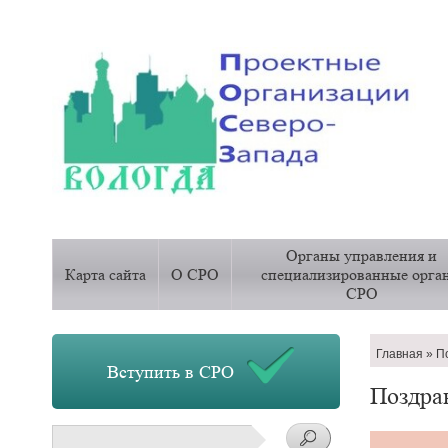
Основная
Органы управления и
навигация
Карта сайта
О СРО
специализированные орга
СРО
Строка
Главная
По
Вступить в СРО
навигац
Поздра
Поиск