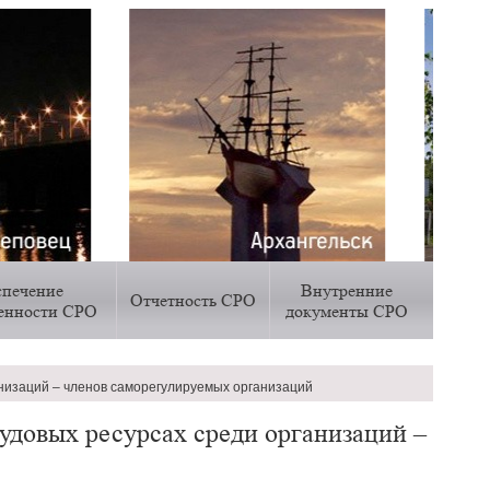
спечение
Внутренние
Отчетность СРО
венности СРО
документы СРО
низаций – членов саморегулируемых организаций
удовых ресурсах среди организаций –