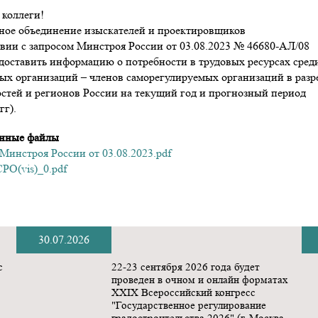
коллеги!
ное объединение изыскателей и проектировщиков
твии с запросом Минстроя России от 03.08.2023 № 46680-АЛ/08
доставить информацию о потребности в трудовых ресурсах сред
ых организаций – членов саморегулируемых организаций в разр
стей и регионов России на текущий год и прогнозный период
гг).
нные файлы
Минстроя России от 03.08.2023.pdf
РО(vis)_0.pdf
30.07.2026
с
22-23 сентября 2026 года будет
проведен в очном и онлайн форматах
ХХIX Всероссийский конгресс
"Государственное регулирование
градостроительства 2026" (г. Москва,